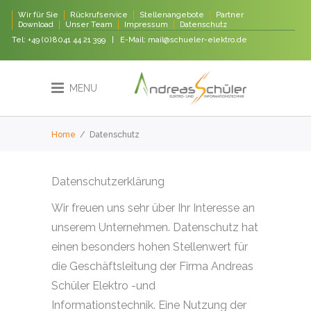
Wir für Sie
Rückrufservice
Stellenangebote
Partner
Download
Unser Team
Impressum
Datenschutz
Tel:
+49 (0)8041 44 21 399
| E-Mail:
mail@schueler-elektro.de
MENU
Home
/
Datenschutz
Datenschutzerklärung
Wir freuen uns sehr über Ihr Interesse an
unserem Unternehmen. Datenschutz hat
einen besonders hohen Stellenwert für
die Geschäftsleitung der Firma Andreas
Schüler Elektro -und
Informationstechnik. Eine Nutzung der