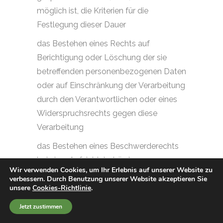
möglich ist, die Kriterien für die
Festlegung dieser Dauer
das Bestehen eines Rechts auf
Berichtigung oder Löschung der sie
betreffenden personenbezogenen Daten
oder auf Einschränkung der Verarbeitung
durch den Verantwortlichen oder eines
Widerspruchsrechts gegen diese
Verarbeitung
das Bestehen eines Beschwerderechts
bei einer Aufsichtsbehörde
Wir verwenden Cookies, um Ihr Erlebnis auf unserer Website zu
verbessern. Durch Benutzung unserer Website akzeptieren Sie
wenn die personenbezogenen Daten
unsere
Cookies-Richtlinie
.
nicht bei der betroffenen Person erhoben
werden: Alle verfügbaren Informationen
Jetzt zustimmen
über die Herkunft der Daten