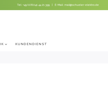
Tel:
+49 (0)8041 44 21 399
| E-Mail:
mail@schueler-elektro.de
IK
KUNDENDIENST