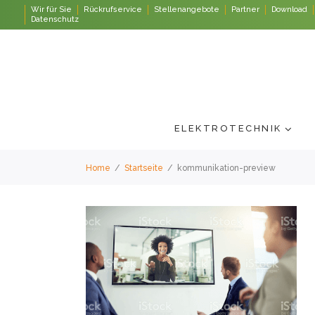
Wir für Sie
Rückrufservice
Stellenangebote
Partner
Download
Datenschutz
ELEKTROTECHNIK
Home
/
Startseite
/
kommunikation-preview