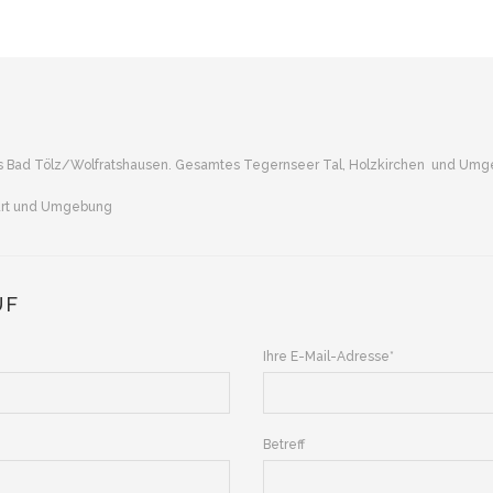
s Bad Tölz/Wolfratshausen. Gesamtes Tegernseer Tal, Holzkirchen und Um
urt und Umgebung
UF
Ihre E-Mail-Adresse*
Betreff