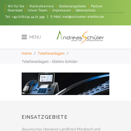
Wir für Sie
Rückrufservice
Stellenangebote
Partner
Download
Unser Team
Impressum
Datenschutz
Tel:
+49 (0)8041 44 21 399
| E-Mail:
mail@schueler-elektro.de
MENU
Home
/
Telefonanlagen
/
Telefonanlagen – Elektro Schüler
EINSATZGEBIETE
Bayerisches Oberland:
Landkreis Miesbach und