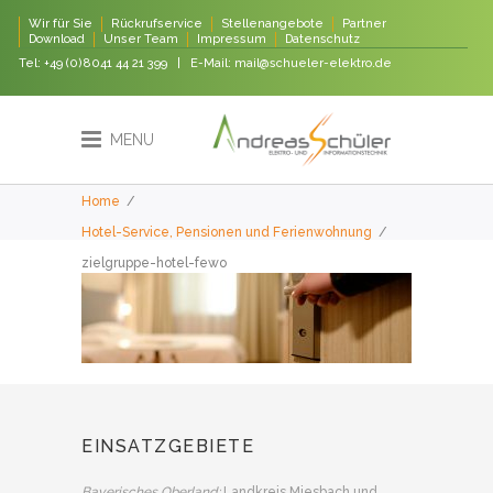
Wir für Sie
Rückrufservice
Stellenangebote
Partner
Download
Unser Team
Impressum
Datenschutz
Tel:
+49 (0)8041 44 21 399
| E-Mail:
mail@schueler-elektro.de
MENU
Home
/
Hotel-Service, Pensionen und Ferienwohnung
/
zielgruppe-hotel-fewo
EINSATZGEBIETE
Bayerisches Oberland:
Landkreis Miesbach und