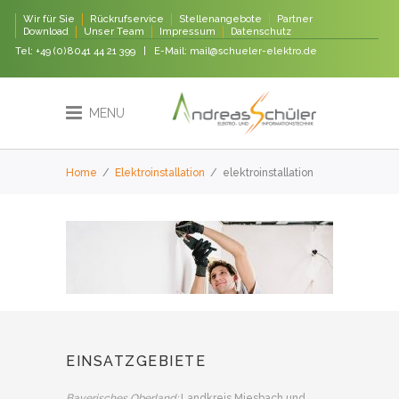
Wir für Sie
Rückrufservice
Stellenangebote
Partner
Download
Unser Team
Impressum
Datenschutz
Tel:
+49 (0)8041 44 21 399
| E-Mail:
mail@schueler-elektro.de
MENU
Home
/
Elektroinstallation
/
elektroinstallation
EINSATZGEBIETE
Bayerisches Oberland:
Landkreis Miesbach und